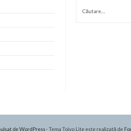
ulsat de WordPress
·
Tema Toivo Lite este realizată de
Fo