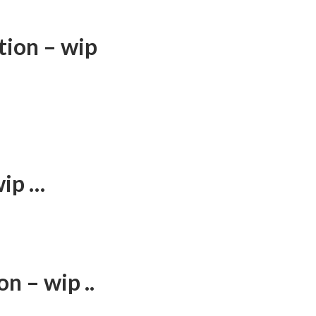
tion – wip
wip …
n – wip ..