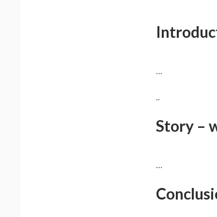
Introduc
…
..
Story – 
…
Conclusio