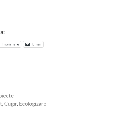
a:
Imprimare
Email
oiecte
t
,
Cugir
,
Ecologizare