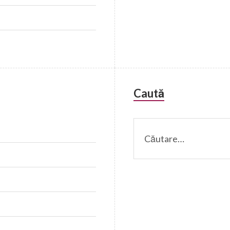
Caută
Caută
după: