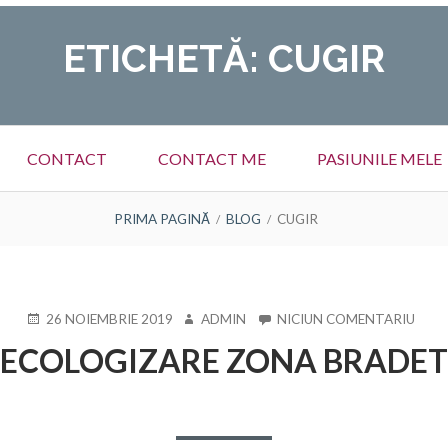
Meniu
ETICHETĂ:
CUGIR
social
CONTACT
CONTACT ME
PASIUNILE MELE
PRIMA PAGINĂ
BLOG
CUGIR
PUBLICAT
AUTOR
LA
26 NOIEMBRIE 2019
ADMIN
NICIUN COMENTARIU
PE
ECOL
ECOLOGIZARE ZONA BRADET
ZON
BRA