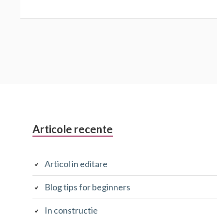
Sidebarul
Articole recente
Secundar
Articol in editare
Blog tips for beginners
In constructie