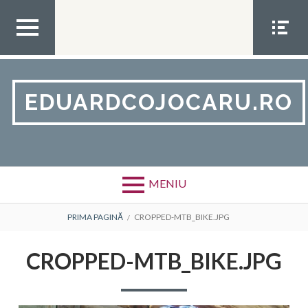
Sari
la
conținut
MENI
MENI
UL DE
U
SUS
SOCIA
L
EDUARDCOJOCARU.RO
MENIU
FIRIMITURI
PRIMA PAGINĂ
CROPPED-MTB_BIKE.JPG
CROPPED-MTB_BIKE.JPG